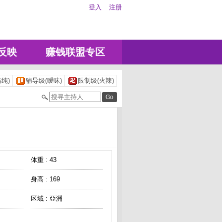
登入
注册
反映
赚钱联盟专区
纯)
辅导级(暧昧)
限制级(火辣)
体重 : 43
身高 : 169
区域 : 亞洲