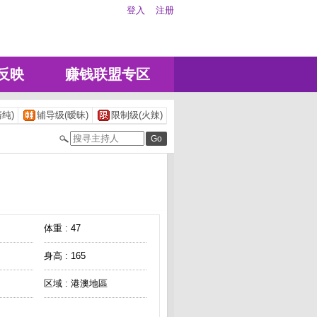
登入
注册
反映
赚钱联盟专区
纯)
辅导级(暧昧)
限制级(火辣)
体重 : 47
身高 : 165
区域 : 港澳地區