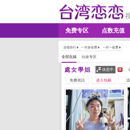
免费专区
点数充值
业绩排行
一对多收费
一对一收费
全部在線
台妹专区
處女學姐
休息中
免費視訊
进入包厢
送