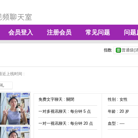
会员登入
注册会员
常见问题
问题
指数
普通级(清
最近上线时间 :
礼
免费文字聊天 :
關閉
性别 : 女性
一对多视讯聊天 :
每分钟 5 点
年龄 : 20 岁
一对一视讯聊天 :
每分钟 20 点
血型 : ----