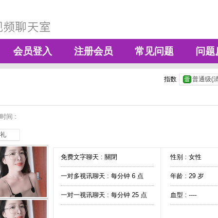
会员登入
注册会员
常见问题
问题
指数
普通级(清
时间 :
礼
免费文字聊天 :
關閉
性别 : 女性
一对多视讯聊天 :
每分钟 6 点
年龄 : 29 岁
一对一视讯聊天 :
每分钟 25 点
血型 : ----