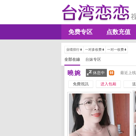
免费专区
点数充值
业绩排行
一对多收费
一对一收费
全部在線
台妹专区
曉婉
休息中
最近上线
免費視訊
进入包厢
送