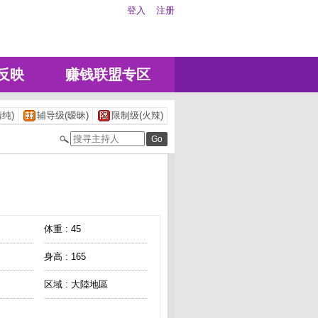
登入
注册
反映
赚钱联盟专区
纯)
辅导级(暧昧)
限制级(火辣)
体重 : 45
身高 : 165
区域 : 大陸地區