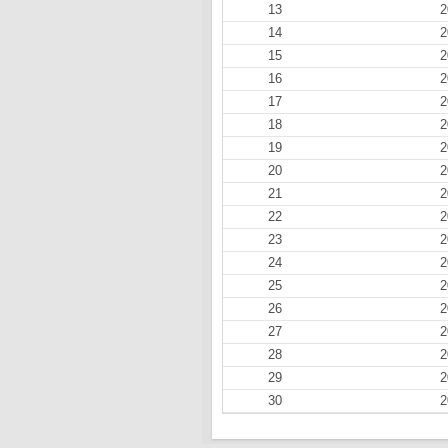
13
2
14
2
15
2
16
2
17
2
18
2
19
2
20
2
21
2
22
2
23
2
24
2
25
2
26
2
27
2
28
2
29
2
30
2