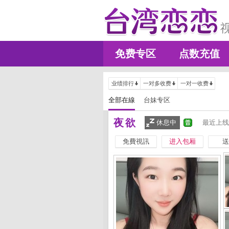
免费专区
点数充值
业绩排行
一对多收费
一对一收费
全部在線
台妹专区
夜欲
休息中
最近上线
免費視訊
进入包厢
送