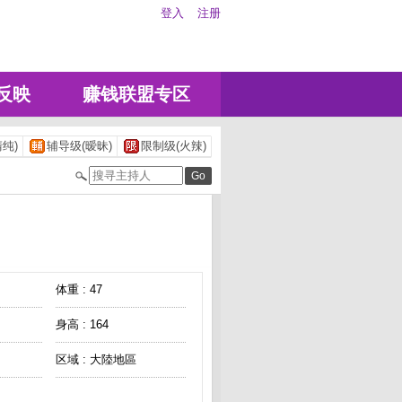
登入
注册
反映
赚钱联盟专区
纯)
辅导级(暧昧)
限制级(火辣)
体重 : 47
身高 : 164
区域 : 大陸地區