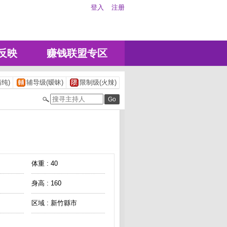
登入
注册
反映
赚钱联盟专区
纯)
辅导级(暧昧)
限制级(火辣)
体重 : 40
身高 : 160
区域 : 新竹縣市