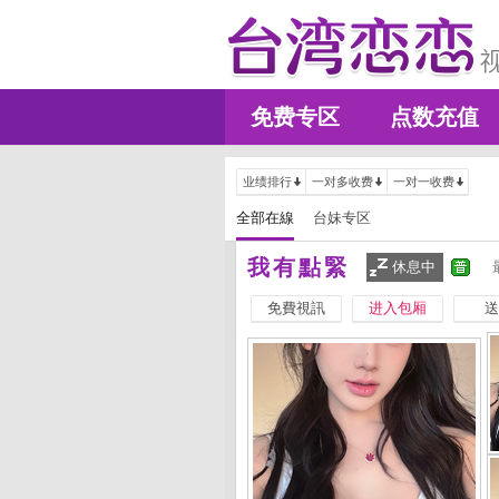
免费专区
点数充值
业绩排行
一对多收费
一对一收费
全部在線
台妹专区
我有點緊
休息中
免費視訊
进入包厢
送