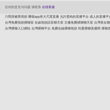
任何的意见与问题 请联系
在线客服
六間房被禁視頻
哪個app有大尺度直播
允許賣肉的直播平台
成人的直播平
台灣免費視頻裸聊室
在線視頻語音聊天室
主播免費祼聊聊天室
台灣美女聊
台灣裸聊入口網站
台灣裸聊平台
免費在線裸聊視頻
性愛裸聊直播間
裸聊