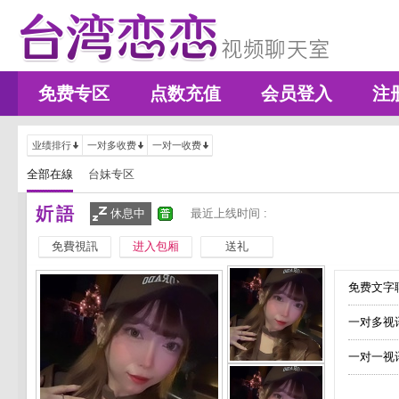
免费专区
点数充值
会员登入
注
业绩排行
一对多收费
一对一收费
全部在線
台妹专区
妡語
休息中
最近上线时间 :
免費視訊
进入包厢
送礼
免费文字聊
一对多视
一对一视