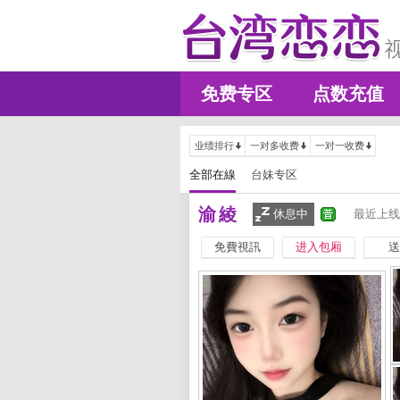
免费专区
点数充值
业绩排行
一对多收费
一对一收费
全部在線
台妹专区
渝綾
休息中
最近上线
免費視訊
进入包厢
送