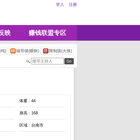
登入
注册
反映
赚钱联盟专区
纯)
辅导级(暧昧)
限制级(火辣)
体重 : 44
身高 : 168
区域 : 台南市