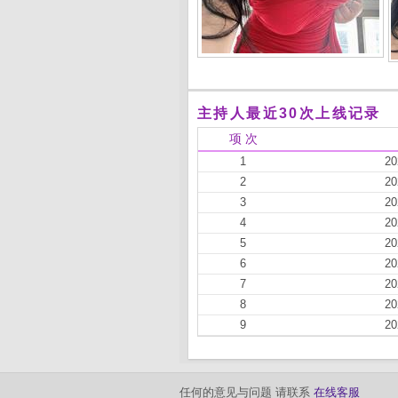
主持人最近30次上线记录
项 次
1
20
2
20
3
20
4
20
5
20
6
20
7
20
8
20
9
20
任何的意见与问题 请联系
在线客服