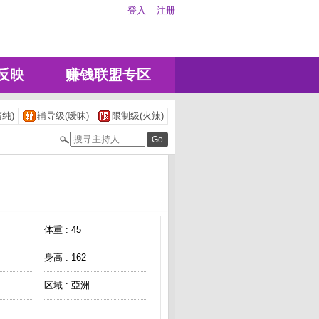
登入
注册
反映
赚钱联盟专区
纯)
辅导级(暧昧)
限制级(火辣)
体重 : 45
身高 : 162
区域 : 亞洲