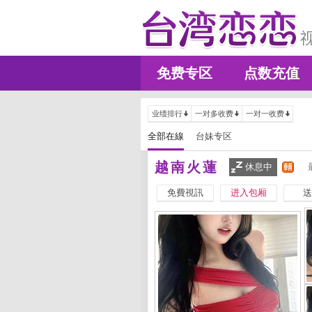
免费专区
点数充值
业绩排行
一对多收费
一对一收费
全部在線
台妹专区
越南火蓮
休息中
免費視訊
进入包厢
送